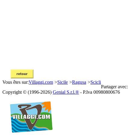
Vous êtes sur:
Villaggi.com
>
Sicile
>
Ragusa
>
Scicli
Partager avec:
Copyright © (1996-2026)
Genial S.r.l.®
- P.Iva 00980800676