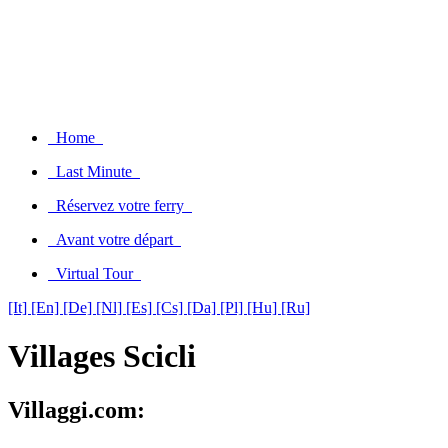
Home
Last Minute
Réservez votre ferry
Avant votre départ
Virtual Tour
[It]
[En]
[De]
[Nl]
[Es]
[Cs]
[Da]
[Pl]
[Hu]
[Ru]
Villages Scicli
Villaggi.com: