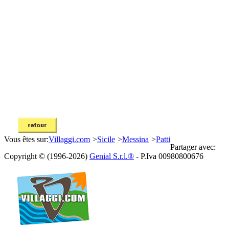
Vous êtes sur:
Villaggi.com
>
Sicile
>
Messina
>
Patti
Partager avec:
Copyright © (1996-2026)
Genial S.r.l.®
- P.Iva 00980800676