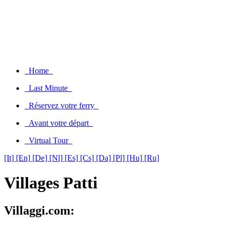
Home
Last Minute
Réservez votre ferry
Avant votre départ
Virtual Tour
[It]
[En]
[De]
[Nl]
[Es]
[Cs]
[Da]
[Pl]
[Hu]
[Ru]
Villages Patti
Villaggi.com: