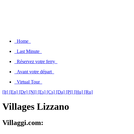
Home
Last Minute
Réservez votre ferry
Avant votre départ
Virtual Tour
[It]
[En]
[De]
[Nl]
[Es]
[Cs]
[Da]
[Pl]
[Hu]
[Ru]
Villages Lizzano
Villaggi.com: