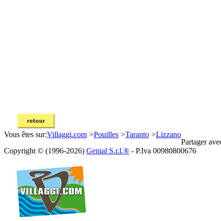
Vous êtes sur:
Villaggi.com
>
Pouilles
>
Taranto
>
Lizzano
Partager ave
Copyright © (1996-2026)
Genial S.r.l.®
- P.Iva 00980800676