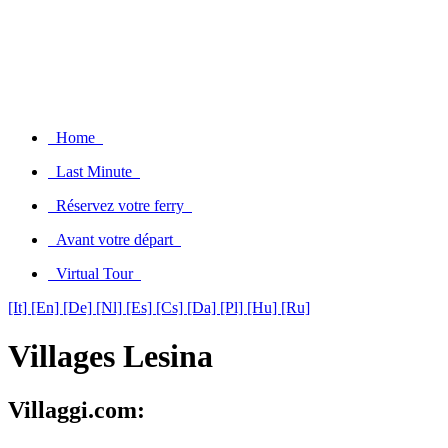
Home
Last Minute
Réservez votre ferry
Avant votre départ
Virtual Tour
[It]
[En]
[De]
[Nl]
[Es]
[Cs]
[Da]
[Pl]
[Hu]
[Ru]
Villages Lesina
Villaggi.com: