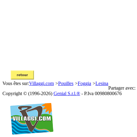
Vous êtes sur:
Villaggi.com
>
Pouilles
>
Foggia
>
Lesina
Partager avec:
Copyright © (1996-2026)
Genial S.r.l.®
- P.Iva 00980800676