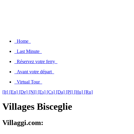
Home
Last Minute
Réservez votre ferry
Avant votre départ
Virtual Tour
[It]
[En]
[De]
[Nl]
[Es]
[Cs]
[Da]
[Pl]
[Hu]
[Ru]
Villages Bisceglie
Villaggi.com: