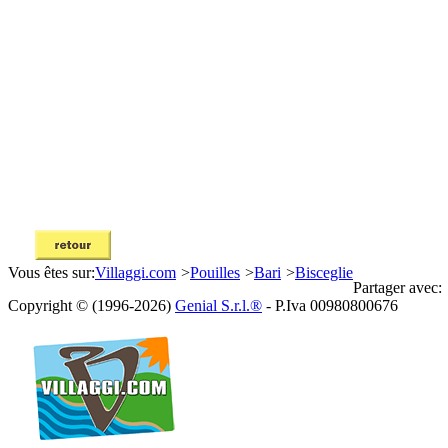
Vous êtes sur:
Villaggi.com
>
Pouilles
>
Bari
>
Bisceglie
Partager avec:
Copyright © (1996-2026)
Genial S.r.l.®
- P.Iva 00980800676