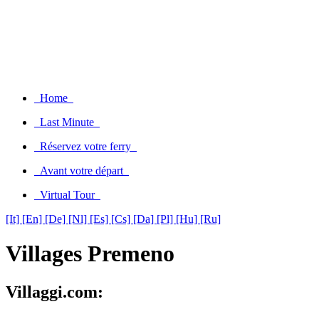
Home
Last Minute
Réservez votre ferry
Avant votre départ
Virtual Tour
[It]
[En]
[De]
[Nl]
[Es]
[Cs]
[Da]
[Pl]
[Hu]
[Ru]
Villages Premeno
Villaggi.com: