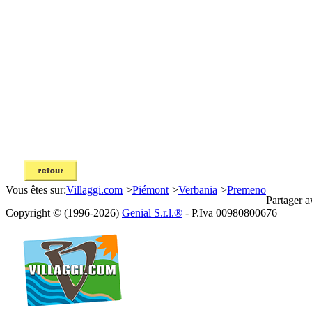
Vous êtes sur:
Villaggi.com
>
Piémont
>
Verbania
>
Premeno
Partager a
Copyright © (1996-2026)
Genial S.r.l.®
- P.Iva 00980800676