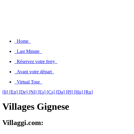
Home
Last Minute
Réservez votre ferry
Avant votre départ
Virtual Tour
[It]
[En]
[De]
[Nl]
[Es]
[Cs]
[Da]
[Pl]
[Hu]
[Ru]
Villages Gignese
Villaggi.com: