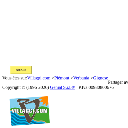
Vous êtes sur:
Villaggi.com
>
Piémont
>
Verbania
>
Gignese
Partager av
Copyright © (1996-2026)
Genial S.r.l.®
- P.Iva 00980800676