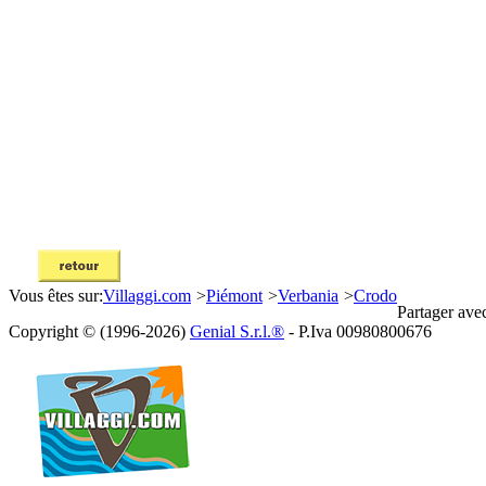
Vous êtes sur:
Villaggi.com
>
Piémont
>
Verbania
>
Crodo
Partager ave
Copyright © (1996-2026)
Genial S.r.l.®
- P.Iva 00980800676