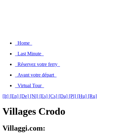
Home
Last Minute
Réservez votre ferry
Avant votre départ
Virtual Tour
[It]
[En]
[De]
[Nl]
[Es]
[Cs]
[Da]
[Pl]
[Hu]
[Ru]
Villages Crodo
Villaggi.com: