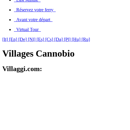
Réservez votre ferry
Avant votre départ
Virtual Tour
[It]
[En]
[De]
[Nl]
[Es]
[Cs]
[Da]
[Pl]
[Hu]
[Ru]
Villages Cannobio
Villaggi.com: