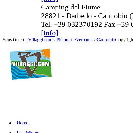
Camping del Fiume
28821 - Darbedo - Cannobio 
Tel. +39 032370192 Fax +39
[Info]
Vous êtes sur:
Villaggi.com
>
Piémont
>
Verbania
>
Cannobio
Copyrigh
Home
Last Minute