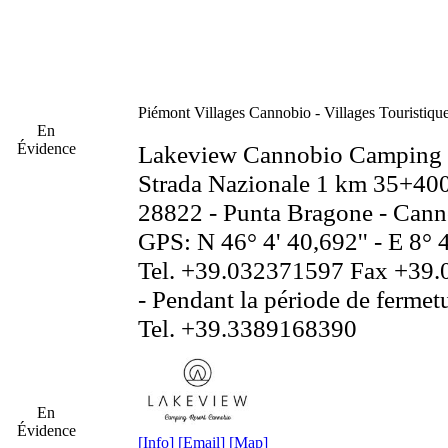
Piémont
Villages Cannobio - Villages Touristiq
En
Évidence
Lakeview Cannobio Camping 
Strada Nazionale 1 km 35+40
28822 - Punta Bragone - Can
GPS: N 46° 4' 40,692'' - E 8° 4
Tel. +39.032371597 Fax +39
- Pendant la période de fermetu
Tel. +39.3389168390
En
Évidence
[Info]
[Email]
[Map]