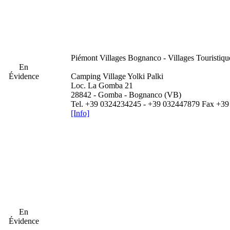
Piémont
Villages Bognanco - Villages Touristiq
En
Évidence
Camping Village Yolki Palki
Loc. La Gomba 21
28842 - Gomba - Bognanco (VB)
Tel. +39 0324234245 - +39 032447879 Fax +3
[Info]
En
Évidence