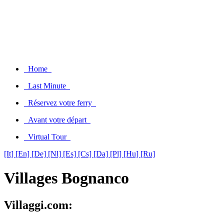
Home
Last Minute
Réservez votre ferry
Avant votre départ
Virtual Tour
[It]
[En]
[De]
[Nl]
[Es]
[Cs]
[Da]
[Pl]
[Hu]
[Ru]
Villages Bognanco
Villaggi.com: