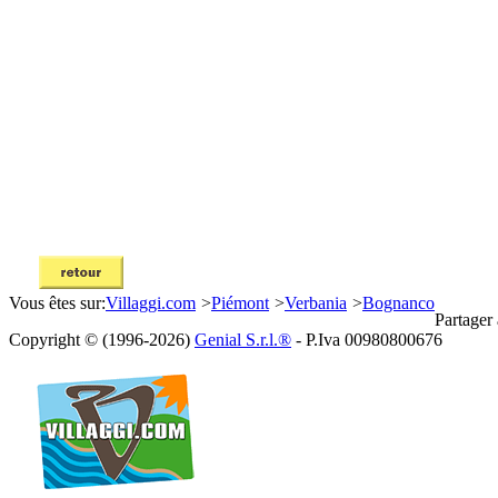
Vous êtes sur:
Villaggi.com
>
Piémont
>
Verbania
>
Bognanco
Partager
Copyright © (1996-2026)
Genial S.r.l.®
- P.Iva 00980800676