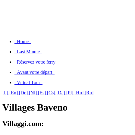
Home
Last Minute
Réservez votre ferry
Avant votre départ
Virtual Tour
[It]
[En]
[De]
[Nl]
[Es]
[Cs]
[Da]
[Pl]
[Hu]
[Ru]
Villages Baveno
Villaggi.com: