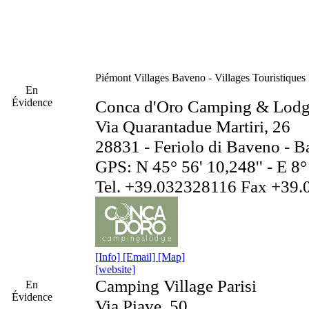
Piémont
Villages Baveno - Villages Touristique
En
Évidence
Conca d'Oro Camping & Lod
Via Quarantadue Martiri, 26
28831 - Feriolo di Baveno - 
GPS: N 45° 56' 10,248'' - E 8° 
Tel. +39.032328116 Fax +39
[Info]
[Email]
[Map]
[website]
Camping Village Parisi
En
Évidence
Via Piave, 50