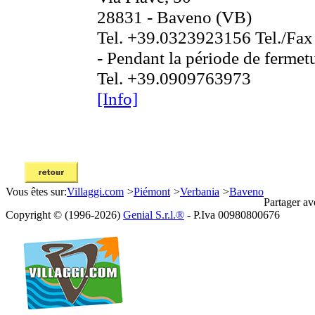
28831 - Baveno (VB)
Tel. +39.0323923156 Tel./Fa
- Pendant la période de fermetu
Tel. +39.0909763973
[Info]
Vous êtes sur:
Villaggi.com
>
Piémont
>
Verbania
>
Baveno
Partager av
Copyright © (1996-2026)
Genial S.r.l.®
- P.Iva 00980800676