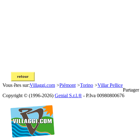
Vous êtes sur:
Villaggi.com
>
Piémont
>
Torino
>
Villar Pellice
Partager
Copyright © (1996-2026)
Genial S.r.l.®
- P.Iva 00980800676