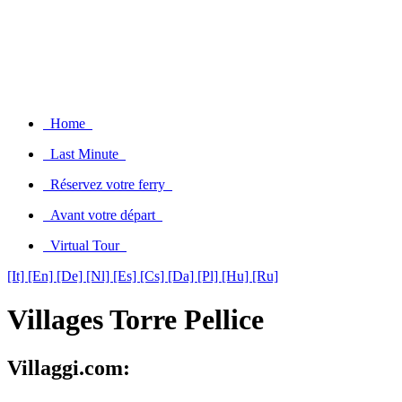
Home
Last Minute
Réservez votre ferry
Avant votre départ
Virtual Tour
[It]
[En]
[De]
[Nl]
[Es]
[Cs]
[Da]
[Pl]
[Hu]
[Ru]
Villages Torre Pellice
Villaggi.com: