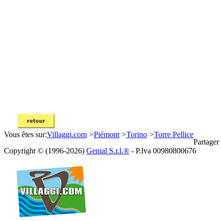
Vous êtes sur:
Villaggi.com
>
Piémont
>
Torino
>
Torre Pellice
Partager
Copyright © (1996-2026)
Genial S.r.l.®
- P.Iva 00980800676