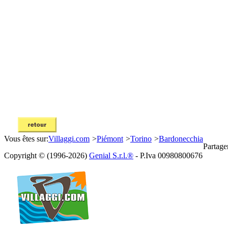
Vous êtes sur:
Villaggi.com
>
Piémont
>
Torino
>
Bardonecchia
Partage
Copyright © (1996-2026)
Genial S.r.l.®
- P.Iva 00980800676