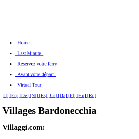
Home
Last Minute
Réservez votre ferry
Avant votre départ
Virtual Tour
[It]
[En]
[De]
[Nl]
[Es]
[Cs]
[Da]
[Pl]
[Hu]
[Ru]
Villages Bardonecchia
Villaggi.com: