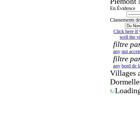
Piémont
En Évidence
Classements 
Click here if
well the vi
filtre pa
any
qui accep
filtre p
any
bord de l
Villages
Dormelle
Loading.