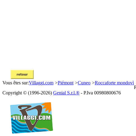
Vous êtes sur:
Villaggi.com
>
Piémont
>
Cuneo
>
Roccaforte mondovì
P
Copyright © (1996-2026)
Genial S.r.l.®
- P.Iva 00980800676