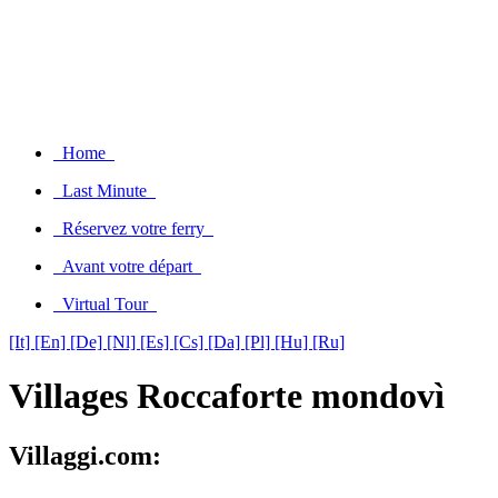
Home
Last Minute
Réservez votre ferry
Avant votre départ
Virtual Tour
[It]
[En]
[De]
[Nl]
[Es]
[Cs]
[Da]
[Pl]
[Hu]
[Ru]
Villages Roccaforte mondovì
Villaggi.com: