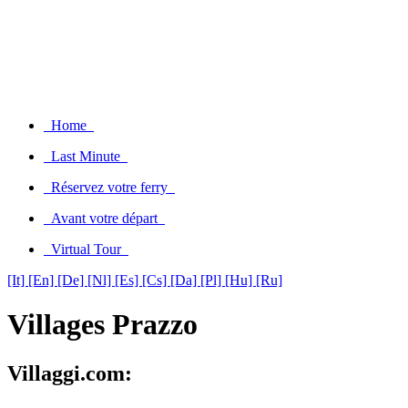
Home
Last Minute
Réservez votre ferry
Avant votre départ
Virtual Tour
[It]
[En]
[De]
[Nl]
[Es]
[Cs]
[Da]
[Pl]
[Hu]
[Ru]
Villages Prazzo
Villaggi.com: