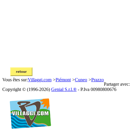
Vous êtes sur:
Villaggi.com
>
Piémont
>
Cuneo
>
Prazzo
Partager avec:
Copyright © (1996-2026)
Genial S.r.l.®
- P.Iva 00980800676