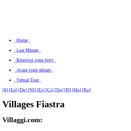
Home
Last Minute
Réservez votre ferry
Avant votre départ
Virtual Tour
[It]
[En]
[De]
[Nl]
[Es]
[Cs]
[Da]
[Pl]
[Hu]
[Ru]
Villages Fiastra
Villaggi.com: