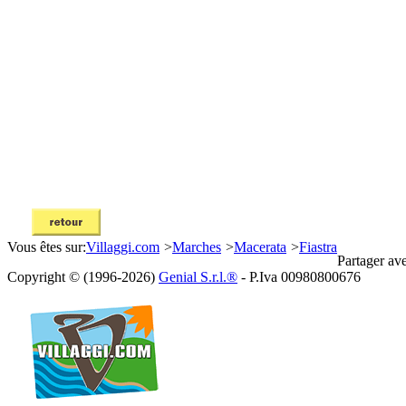
Vous êtes sur:
Villaggi.com
>
Marches
>
Macerata
>
Fiastra
Partager av
Copyright © (1996-2026)
Genial S.r.l.®
- P.Iva 00980800676