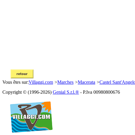
Vous êtes sur:
Villaggi.com
>
Marches
>
Macerata
>
Castel Sant'Angel
Copyright © (1996-2026)
Genial S.r.l.®
- P.Iva 00980800676