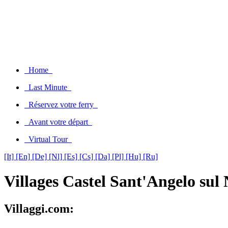
Home
Last Minute
Réservez votre ferry
Avant votre départ
Virtual Tour
[It]
[En]
[De]
[Nl]
[Es]
[Cs]
[Da]
[Pl]
[Hu]
[Ru]
Villages Castel Sant'Angelo sul
Villaggi.com: