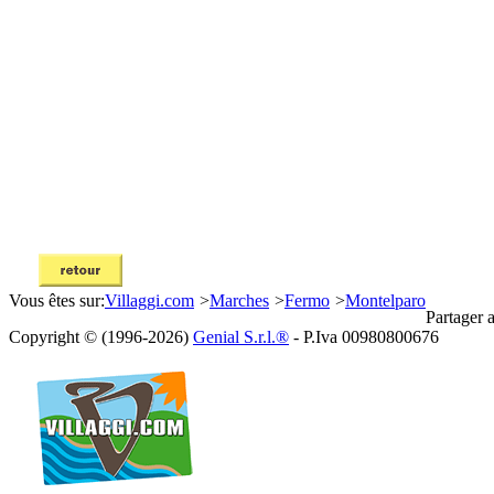
Vous êtes sur:
Villaggi.com
>
Marches
>
Fermo
>
Montelparo
Partager 
Copyright © (1996-2026)
Genial S.r.l.®
- P.Iva 00980800676