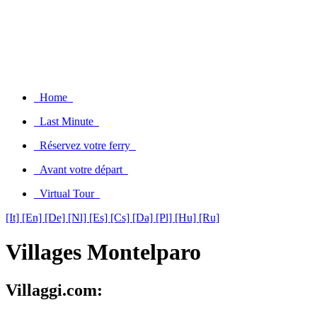
Home
Last Minute
Réservez votre ferry
Avant votre départ
Virtual Tour
[It]
[En]
[De]
[Nl]
[Es]
[Cs]
[Da]
[Pl]
[Hu]
[Ru]
Villages Montelparo
Villaggi.com: