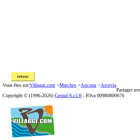
Vous êtes sur:
Villaggi.com
>
Marches
>
Ancona
>
Arcevia
Partager av
Copyright © (1996-2026)
Genial S.r.l.®
- P.Iva 00980800676