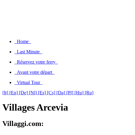
Home
Last Minute
Réservez votre ferry
Avant votre départ
Virtual Tour
[It]
[En]
[De]
[Nl]
[Es]
[Cs]
[Da]
[Pl]
[Hu]
[Ru]
Villages Arcevia
Villaggi.com: