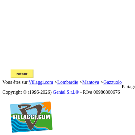
Vous êtes sur:
Villaggi.com
>
Lombardie
>
Mantova
>
Gazzuolo
Partag
Copyright © (1996-2026)
Genial S.r.l.®
- P.Iva 00980800676