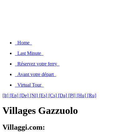
Home
Last Minute
Réservez votre ferry
Avant votre départ
Virtual Tour
[It]
[En]
[De]
[Nl]
[Es]
[Cs]
[Da]
[Pl]
[Hu]
[Ru]
Villages Gazzuolo
Villaggi.com: