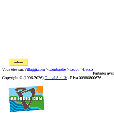
Vous êtes sur:
Villaggi.com
>
Lombardie
>
Lecco
>
Lecco
Partager avec
Copyright © (1996-2026)
Genial S.r.l.®
- P.Iva 00980800676