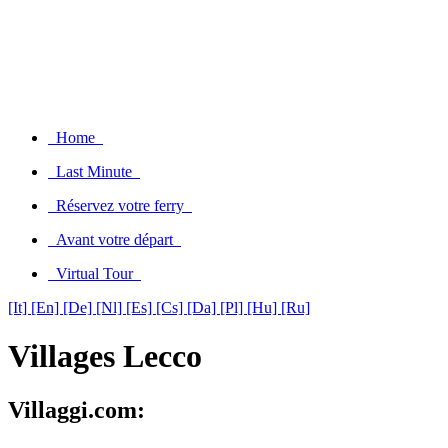
Home
Last Minute
Réservez votre ferry
Avant votre départ
Virtual Tour
[It]
[En]
[De]
[Nl]
[Es]
[Cs]
[Da]
[Pl]
[Hu]
[Ru]
Villages Lecco
Villaggi.com: