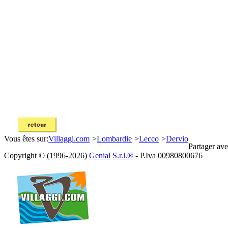
Vous êtes sur:
Villaggi.com
>
Lombardie
>
Lecco
>
Dervio
Partager ave
Copyright © (1996-2026)
Genial S.r.l.®
- P.Iva 00980800676