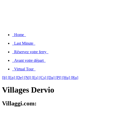
Home
Last Minute
Réservez votre ferry
Avant votre départ
Virtual Tour
[It]
[En]
[De]
[Nl]
[Es]
[Cs]
[Da]
[Pl]
[Hu]
[Ru]
Villages Dervio
Villaggi.com: