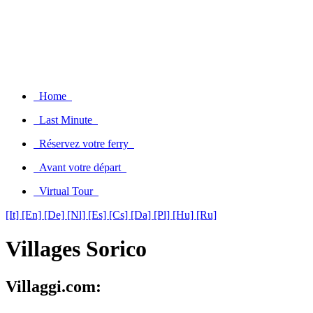
Home
Last Minute
Réservez votre ferry
Avant votre départ
Virtual Tour
[It]
[En]
[De]
[Nl]
[Es]
[Cs]
[Da]
[Pl]
[Hu]
[Ru]
Villages Sorico
Villaggi.com: