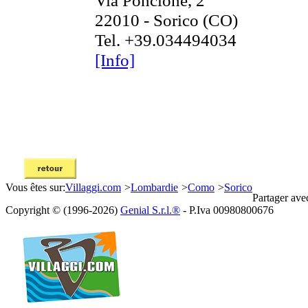
Via Poncione, 2
22010 - Sorico (CO)
Tel. +39.034494034
[Info]
Vous êtes sur:
Villaggi.com
>
Lombardie
>
Como
>
Sorico
Partager ave
Copyright © (1996-2026)
Genial S.r.l.®
- P.Iva 00980800676