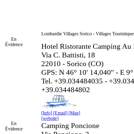
Lombardie
Villages Sorico - Villages Touristique
En
Évidence
Hotel Ristorante Camping Au
Via C. Battisti, 18
22010 - Sorico (CO)
GPS: N 46° 10' 14,040'' - E 9°
Tel. +39.034484035 - +39.03
+39.034484802
[Info]
[Email]
[Map]
[website]
En
Camping Poncione
Évidence