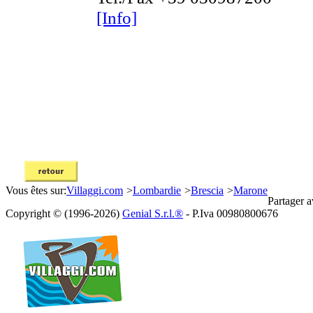
[Info]
Vous êtes sur:
Villaggi.com
>
Lombardie
>
Brescia
>
Marone
Partager a
Copyright © (1996-2026)
Genial S.r.l.®
- P.Iva 00980800676