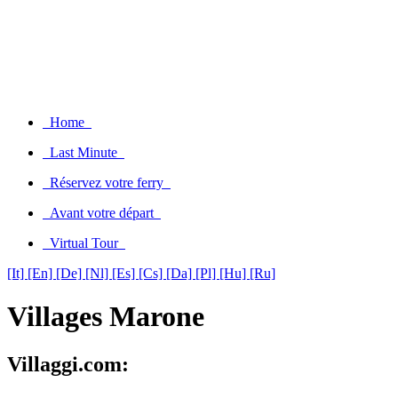
Home
Last Minute
Réservez votre ferry
Avant votre départ
Virtual Tour
[It]
[En]
[De]
[Nl]
[Es]
[Cs]
[Da]
[Pl]
[Hu]
[Ru]
Villages Marone
Villaggi.com: