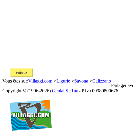
Vous êtes sur:
Villaggi.com
>
Ligurie
>
Savona
>
Calizzano
Partager av
Copyright © (1996-2026)
Genial S.r.l.®
- P.Iva 00980800676