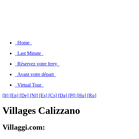
Home
Last Minute
Réservez votre ferry
Avant votre départ
Virtual Tour
[It]
[En]
[De]
[Nl]
[Es]
[Cs]
[Da]
[Pl]
[Hu]
[Ru]
Villages Calizzano
Villaggi.com: