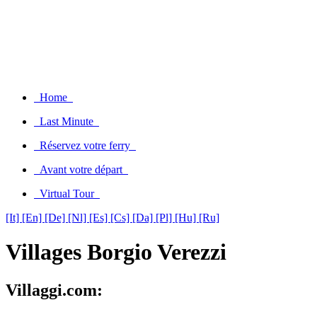
Home
Last Minute
Réservez votre ferry
Avant votre départ
Virtual Tour
[It]
[En]
[De]
[Nl]
[Es]
[Cs]
[Da]
[Pl]
[Hu]
[Ru]
Villages Borgio Verezzi
Villaggi.com: