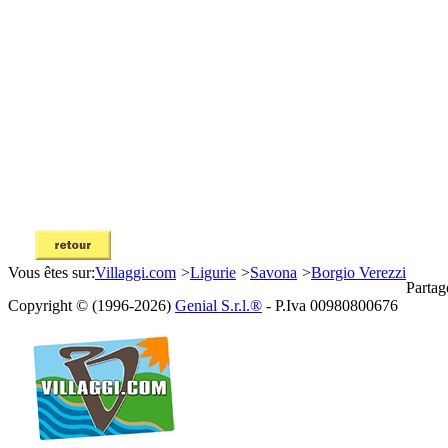
Vous êtes sur:
Villaggi.com
>
Ligurie
>
Savona
>
Borgio Verezzi
Partag
Copyright © (1996-2026)
Genial S.r.l.®
- P.Iva 00980800676