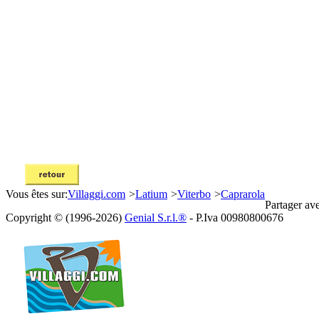
Vous êtes sur:
Villaggi.com
>
Latium
>
Viterbo
>
Caprarola
Partager av
Copyright © (1996-2026)
Genial S.r.l.®
- P.Iva 00980800676