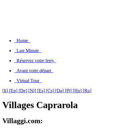
Home
Last Minute
Réservez votre ferry
Avant votre départ
Virtual Tour
[It]
[En]
[De]
[Nl]
[Es]
[Cs]
[Da]
[Pl]
[Hu]
[Ru]
Villages Caprarola
Villaggi.com: