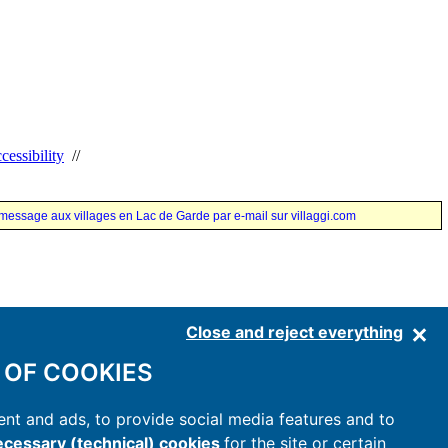
cessibility
//
essage aux villages en Lac de Garde par e-mail sur villaggi.com
Close and reject everything
 OF COOKIES
nt and ads, to provide social media features and to
cessary (technical) cookies
for the site or certain