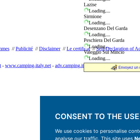
Lazise
Loading....
Sirmione
Loading....
Desenzano Del Garda
Loading....
Peschiera Del Garda
Loading....
mmes
//
Publicité
//
Disclaimer
//
Le certificat
//
Self-Declaration of Ac
Valeggio Sul Mincio
Loading....
t
-
www.camping-italy.net
-
adv.camping.it
Envoyez un m
CONSENT TO THE USE
We use cookies to personalise conte
analyse our traffic. This site uses
Ne