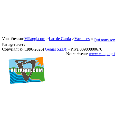
Vous êtes sur:
Villaggi.com
>
Lac de Garda
>
Vacances
//
Qui nous so
Partager avec:
Copyright © (1996-2026)
Genial S.r.l.®
- P.Iva 00980800676
Notre réseau:
www.camping.i