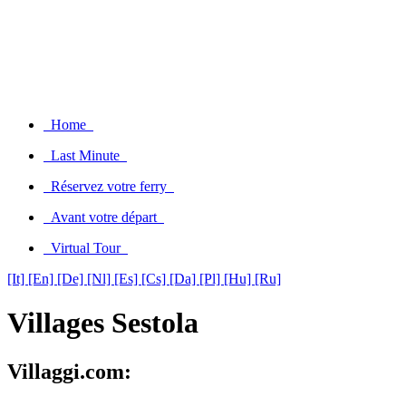
Home
Last Minute
Réservez votre ferry
Avant votre départ
Virtual Tour
[It]
[En]
[De]
[Nl]
[Es]
[Cs]
[Da]
[Pl]
[Hu]
[Ru]
Villages Sestola
Villaggi.com: