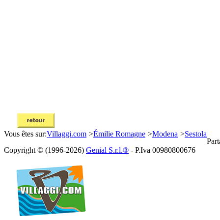
Vous êtes sur:
Villaggi.com
>
Émilie Romagne
>
Modena
>
Sestola
Part
Copyright © (1996-2026)
Genial S.r.l.®
- P.Iva 00980800676