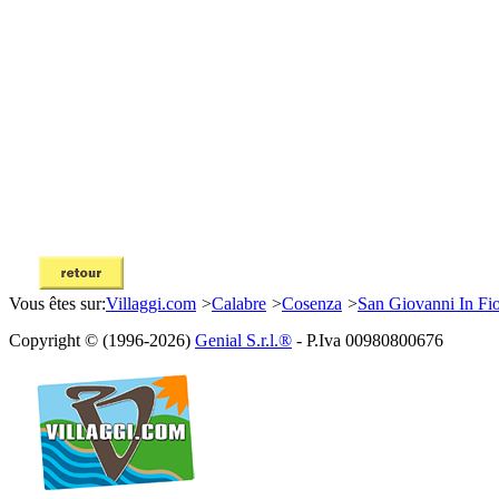
Vous êtes sur:
Villaggi.com
>
Calabre
>
Cosenza
>
San Giovanni In Fi
Copyright © (1996-2026)
Genial S.r.l.®
- P.Iva 00980800676