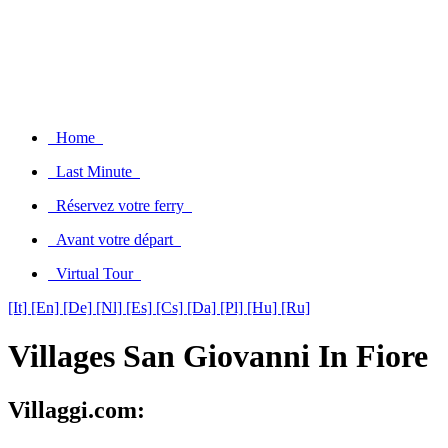
Home
Last Minute
Réservez votre ferry
Avant votre départ
Virtual Tour
[It]
[En]
[De]
[Nl]
[Es]
[Cs]
[Da]
[Pl]
[Hu]
[Ru]
Villages San Giovanni In Fiore
Villaggi.com: