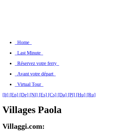
Home
Last Minute
Réservez votre ferry
Avant votre départ
Virtual Tour
[It]
[En]
[De]
[Nl]
[Es]
[Cs]
[Da]
[Pl]
[Hu]
[Ru]
Villages Paola
Villaggi.com: