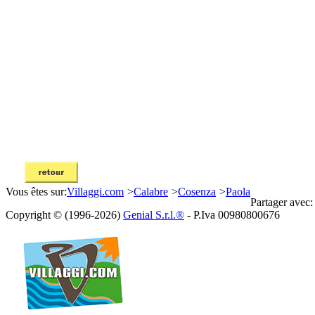
Vous êtes sur:
Villaggi.com
>
Calabre
>
Cosenza
>
Paola
Partager avec:
Copyright © (1996-2026)
Genial S.r.l.®
- P.Iva 00980800676