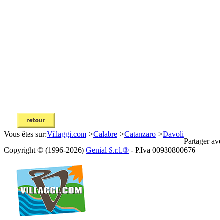
Vous êtes sur:
Villaggi.com
>
Calabre
>
Catanzaro
>
Davoli
Partager av
Copyright © (1996-2026)
Genial S.r.l.®
- P.Iva 00980800676