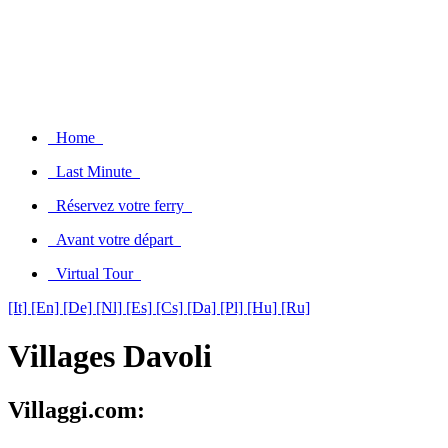
Home
Last Minute
Réservez votre ferry
Avant votre départ
Virtual Tour
[It]
[En]
[De]
[Nl]
[Es]
[Cs]
[Da]
[Pl]
[Hu]
[Ru]
Villages Davoli
Villaggi.com: