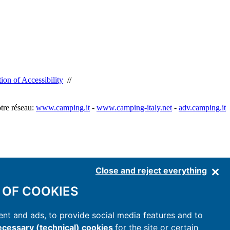
ion of Accessibility
//
tre réseau:
www.camping.it
-
www.camping-italy.net
-
adv.camping.it
Close and reject everything
 OF COOKIES
nt and ads, to provide social media features and to
cessary (technical) cookies
for the site or certain