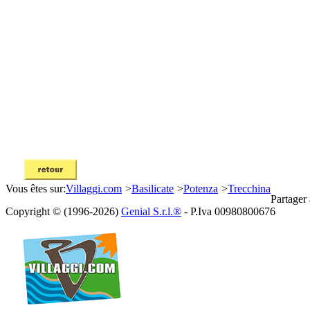
Vous êtes sur:
Villaggi.com
>
Basilicate
>
Potenza
>
Trecchina
Partager
Copyright © (1996-2026)
Genial S.r.l.®
- P.Iva 00980800676