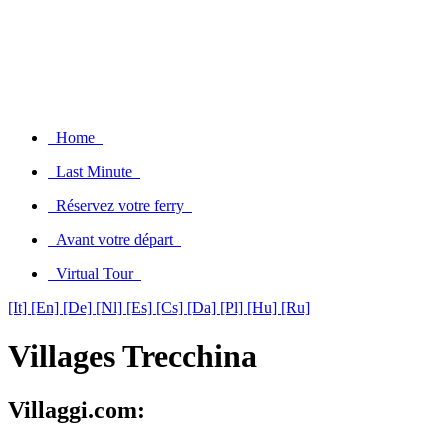
Home
Last Minute
Réservez votre ferry
Avant votre départ
Virtual Tour
[It]
[En]
[De]
[Nl]
[Es]
[Cs]
[Da]
[Pl]
[Hu]
[Ru]
Villages Trecchina
Villaggi.com: