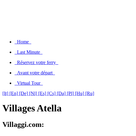
Home
Last Minute
Réservez votre ferry
Avant votre départ
Virtual Tour
[It]
[En]
[De]
[Nl]
[Es]
[Cs]
[Da]
[Pl]
[Hu]
[Ru]
Villages Atella
Villaggi.com: