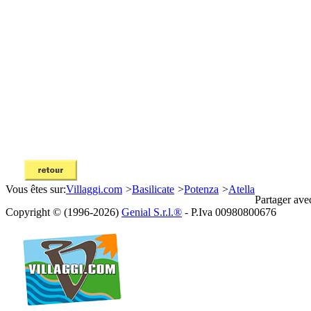
Vous êtes sur:
Villaggi.com
>
Basilicate
>
Potenza
>
Atella
Partager ave
Copyright © (1996-2026)
Genial S.r.l.®
- P.Iva 00980800676