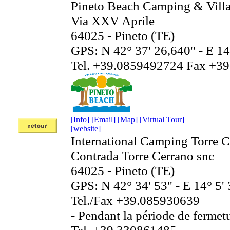
Pineto Beach Camping & Vill
Via XXV Aprile
64025 - Pineto (TE)
GPS: N 42° 37' 26,640'' - E 14
Tel. +39.0859492724 Fax +3
[Info]
[Email]
[Map]
[Virtual Tour]
[website]
International Camping Torre C
Contrada Torre Cerrano snc
64025 - Pineto (TE)
GPS: N 42° 34' 53'' - E 14° 5' 
Tel./Fax +39.085930639
- Pendant la période de fermetu
Tel. +39.330861485