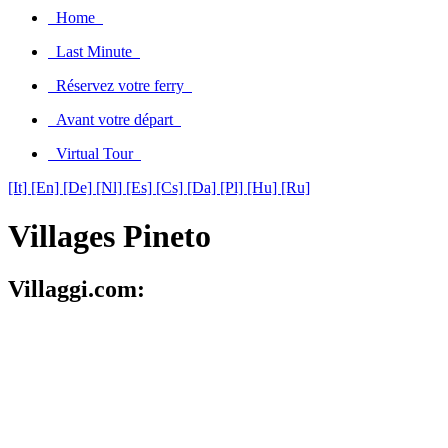
Home
Last Minute
Réservez votre ferry
Avant votre départ
Virtual Tour
[It]
[En]
[De]
[Nl]
[Es]
[Cs]
[Da]
[Pl]
[Hu]
[Ru]
Villages Pineto
Villaggi.com: