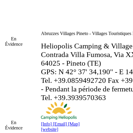
Abruzzes
Villages Pineto - Villages Touristiques
En
Évidence
Heliopolis Camping & Village
Contrada Villa Fumosa, Via X
64025 - Pineto (TE)
GPS: N 42° 37' 34,190'' - E 14
Tel. +39.0859492720 Fax +3
- Pendant la période de fermetu
Tel. +39.3939570363
En
[Info]
[Email]
[Map]
Évidence
[website]