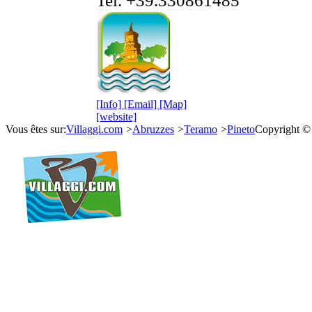
[Info]
[Email]
[Map]
[website]
Vous êtes sur:
Villaggi.com
>
Abruzzes
>
Teramo
>
Pineto
Copyright ©