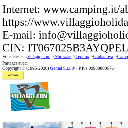
Internet:
www.camping.it/ab
https://www.villaggioholida
E-mail:
info@villaggioholid
CIN: IT067025B3AYQPEL
Vous êtes sur:
Villaggi.com
>
Abruzzes
>
Teramo
>
Giulianova
>
Campe
Partager avec:
Copyright © (1996-2026)
Genial S.r.l.®
- P.Iva 00980800676