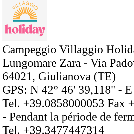
Campeggio Villaggio Holid
Lungomare Zara - Via Pado
64021
,
Giulianova
(
TE
)
GPS: N
42° 46' 39,118''
- 
Tel.
+39.0858000053
Fax
+
- Pendant la période de ferm
Tel.
+39.3477447314