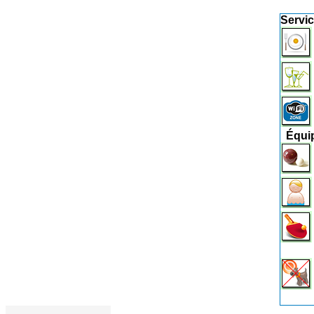
Servi
Équi