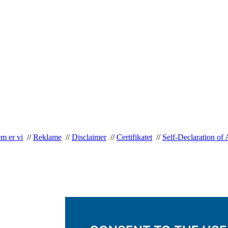
m er vi
//
Reklame
//
Disclaimer
//
Certifikatet
//
Self-Declaration of 