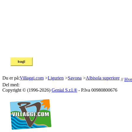
Du er på:
Villaggi.com
>
Ligurien
>
Savona
>
Albisola superiore
//
Hve
Del med:
Copyright © (1996-2026)
Genial S.r.l.®
- P.Iva 00980800676