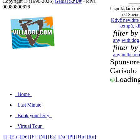
Copyright © (1996-2026)
Genial S.r.l.®
- P.Iva
00980800676
Uspořádání měs
Když nevidíte
kempů, kl
filter by
any
with dog
filter by
any
in the mo
Sponsored
Carisolo
Loading.
Home
Last Minute
Book your ferry
Virtual Tour
[It]
[En]
[De]
[Fr]
[Nl]
[Es]
[Da]
[Pl]
[Hu]
[Ru]