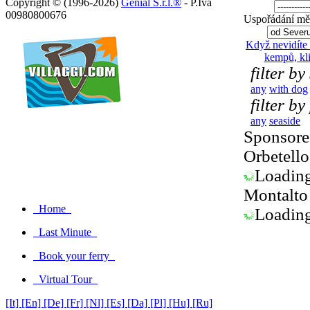
Copyright © (1996-2026)
Genial S.r.l.®
- P.Iva
00980800676
Uspořádání měs
Když nevidíte
kempů, kl
filter by
any
with dog
filter by
any
seaside
Sponsored
Orbetello
Loading.
Montalto
Home
Loading.
Last Minute
Book your ferry
Virtual Tour
[It]
[En]
[De]
[Fr]
[Nl]
[Es]
[Da]
[Pl]
[Hu]
[Ru]