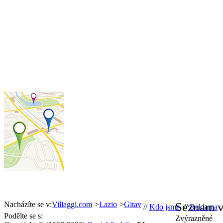
Nacházíte se v:
Villaggi.com
>
Lazio
>
Gitav
Seznam v
//
Kdo jsme
//
Reklama
/
Podělte se s:
Zvýrazněné