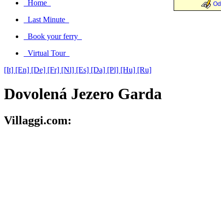
Home
Od
Last Minute
Book your ferry
Virtual Tour
[It]
[En]
[De]
[Fr]
[Nl]
[Es]
[Da]
[Pl]
[Hu]
[Ru]
Dovolená Jezero Garda
Villaggi.com: