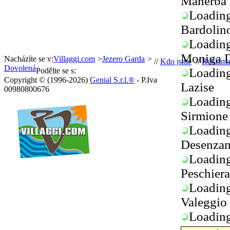
Manerba 
Loading.
Bardolin
Loading.
Moniga D
Nacházíte se v:
Villaggi.com
>
Jezero Garda
>
//
Kdo jsme
//
Reklam
Dovolená
Loading.
Podělte se s:
Copyright © (1996-2026)
Genial S.r.l.®
- P.Iva
Lazise
00980800676
Loading.
Sirmione
Loading.
Desenzan
Loading.
Peschier
Loading.
Valeggio
Loading.