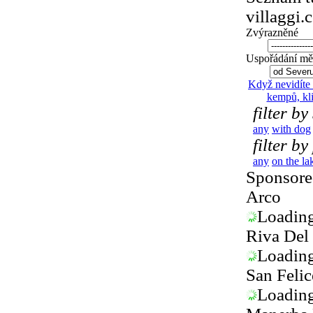
villaggi.
Zvýrazněné
Uspořádání měs
Když nevidíte
kempů, kl
filter by
any
with dog
filter by
any
on the la
Sponsored
Arco
Loading.
Riva Del
Loading.
San Feli
Loading.