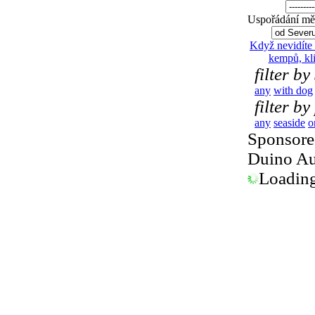
Uspořádání měs
Když nevidíte
kempů, kl
filter by
any
with dog
filter by
any
seaside
o
Sponsored
Duino Au
Loading.