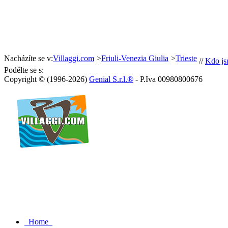
Nacházíte se v:
Villaggi.com
>
Friuli-Venezia Giulia
>
Trieste
//
Kdo j
Podělte se s:
Copyright © (1996-2026)
Genial S.r.l.®
- P.Iva 00980800676
Home