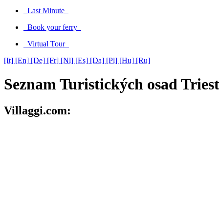
Last Minute
Book your ferry
Virtual Tour
[It]
[En]
[De]
[Fr]
[Nl]
[Es]
[Da]
[Pl]
[Hu]
[Ru]
Seznam Turistických osad Tries
Villaggi.com: