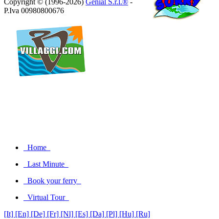
Copyright © (1996-2026)
Genial S.r.l.®
-
P.Iva 00980800676
Home
Last Minute
Book your ferry
Virtual Tour
[It]
[En]
[De]
[Fr]
[Nl]
[Es]
[Da]
[Pl]
[Hu]
[Ru]