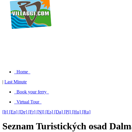
Home
|
Last Minute
Book your ferry
Virtual Tour
[It]
[En]
[De]
[Fr]
[Nl]
[Es]
[Da]
[Pl]
[Hu]
[Ru]
Seznam Turistických osad Dal