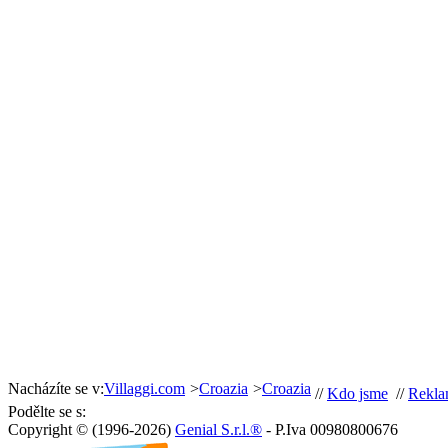
Nacházíte se v:
Villaggi.com
>
Croazia
>
Croazia
//
Kdo jsme
//
Rekla
Podělte se s:
Copyright © (1996-2026)
Genial S.r.l.®
- P.Iva 00980800676