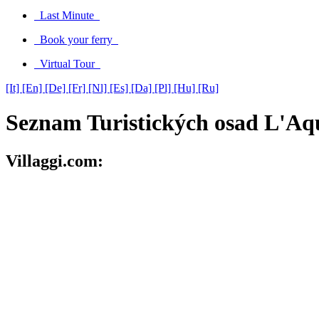
Last Minute
Book your ferry
Virtual Tour
[It]
[En]
[De]
[Fr]
[Nl]
[Es]
[Da]
[Pl]
[Hu]
[Ru]
Seznam Turistických osad L'Aq
Villaggi.com: