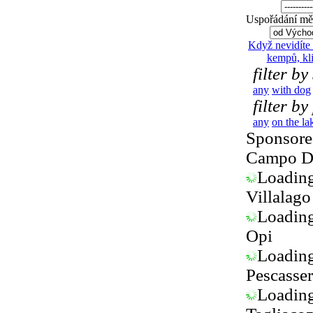
Uspořádání měs
Když nevidíte
kempů, kl
filter by
any
with dog
filter by
any
on the la
Sponsored
Campo D
Loading.
Villalago
Loading.
Opi
Loading.
Pescasser
Loading.