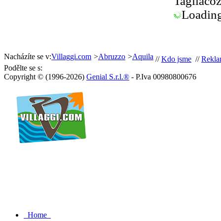
Tagliaco
Loading.
Nacházíte se v:
Villaggi.com
>
Abruzzo
>
Aquila
//
Kdo jsme
//
Rekla
Podělte se s:
Copyright © (1996-2026)
Genial S.r.l.®
- P.Iva 00980800676
Home