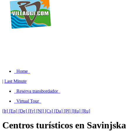
Home
|
Last Minute
Reserva transbordador
Virtual Tour
[It]
[En]
[De]
[Fr]
[Nl]
[Cs]
[Da]
[Pl]
[Hu]
[Ru]
Centros turísticos en Savinjska