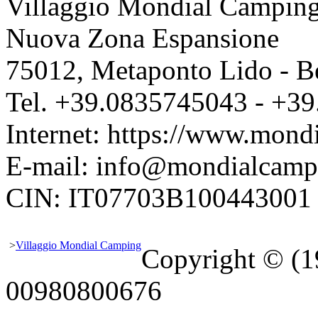
Villaggio Mondial Campin
Nuova Zona Espansione
75012
,
Metaponto Lido - B
Tel.
+39.0835745043
-
+39
Internet:
https://www.mondi
E-mail:
info@mondialcampi
CIN: IT07703B100443001
>
Villaggio Mondial Camping
Copyright © (
00980800676