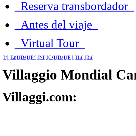
Reserva transbordador
Antes del viaje
Virtual Tour
[It]
[En]
[De]
[Fr]
[Nl]
[Cs]
[Da]
[Pl]
[Hu]
[Ru]
Villaggio Mondial C
Villaggi.com: