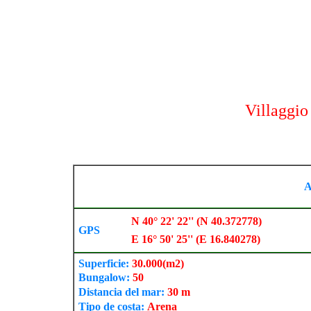
Villaggi
A
N 40° 22' 22'' (N 40.372778)
GPS
E 16° 50' 25'' (E 16.840278)
Superficie:
30.000
(m2)
Bungalow:
50
Distancia del mar:
30 m
Tipo de costa:
Arena