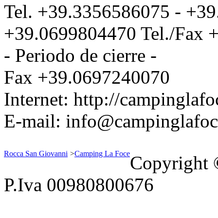
Tel.
+39.3356586075
-
+39
+39.0699804470
Tel./Fax
+
- Periodo de cierre -
Fax
+39.0697240070
Internet:
http://campinglafoc
E-mail:
info@campinglafoce
Rocca San Giovanni
>
Camping La Foce
Copyright
P.Iva 00980800676