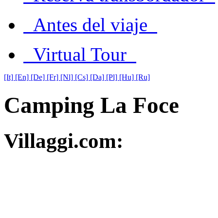
Antes del viaje
Virtual Tour
[It]
[En]
[De]
[Fr]
[Nl]
[Cs]
[Da]
[Pl]
[Hu]
[Ru]
Camping La Foce
Villaggi.com: