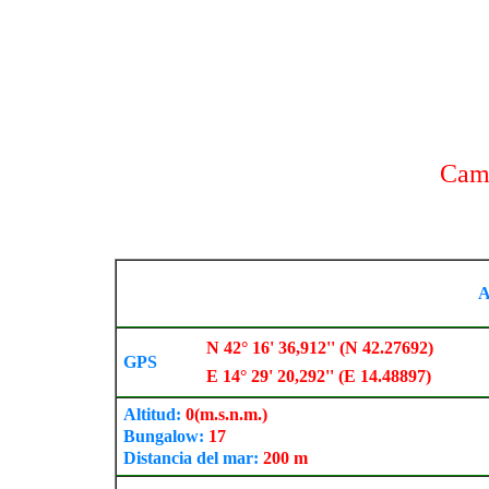
Cam
A
N 42° 16' 36,912'' (N 42.27692)
GPS
E 14° 29' 20,292'' (E 14.48897)
Altitud:
0
(m.s.n.m.)
Bungalow:
17
Distancia del mar:
200 m